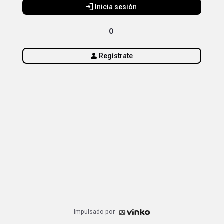
login
Inicia sesión
O
person
Regístrate
Impulsado por